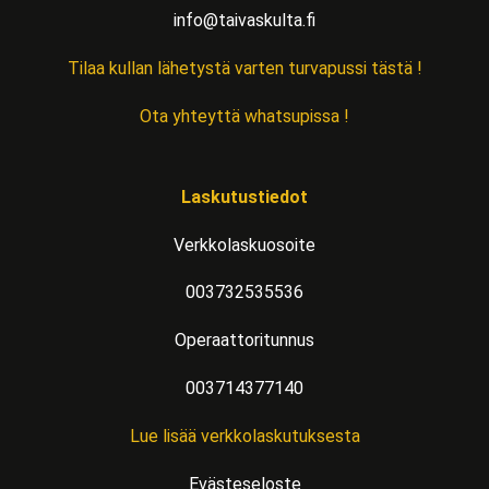
info@taivaskulta.fi
Tilaa kullan lähetystä varten turvapussi tästä !
Ota yhteyttä whatsupissa !
Laskutustiedot
Verkkolaskuosoite
003732535536
Operaattoritunnus
003714377140
Lue lisää verkkolaskutuksesta
Evästeseloste