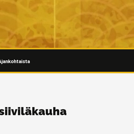
Ajankohtaista
siiviläkauha