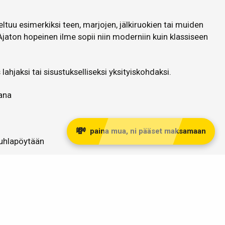
veltuu esimerkiksi teen, marjojen, jälkiruokien tai muiden
Ajaton hopeinen ilme sopii niin moderniin kuin klassiseen
ahjaksi tai sisustukselliseksi yksityiskohdaksi.
ana
💸
paina mua, ni pääset maksamaan
 juhlapöytään