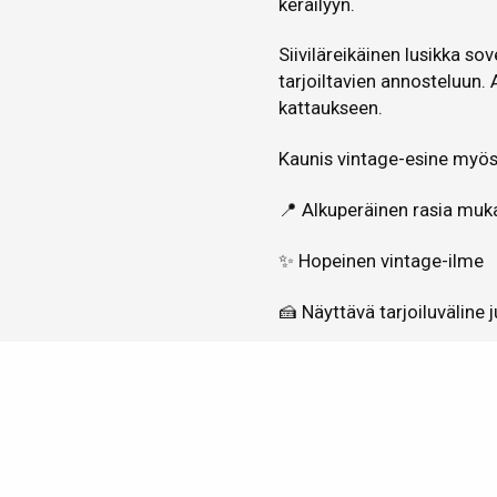
keräilyyn.
Siiviläreikäinen lusikka so
tarjoiltavien annosteluun. 
kattaukseen.
Kaunis vintage-esine myös l
📍 Alkuperäinen rasia muk
✨ Hopeinen vintage-ilme
🍰 Näyttävä tarjoiluväline
Kunto kuvien mukainen.
Kerro kaverille