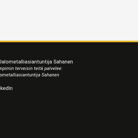
pimin terveisin teitä palvelee:
ometalliasiantuntija Sahanen
nkedIn