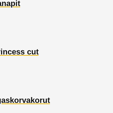
anapit
rincess cut
ngaskorvakorut