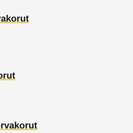
vakorut
orut
orvakorut