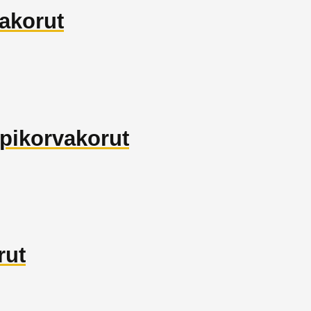
akorut
ppikorvakorut
rut