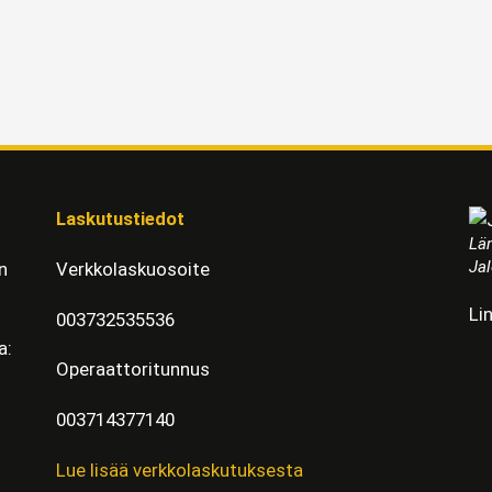
Laskutustiedot
Läm
Jal
n
Verkkolaskuosoite
Li
003732535536
a:
Operaattoritunnus
003714377140
Lue lisää verkkolaskutuksesta