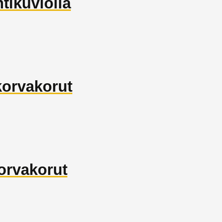
tikuviolla
korvakorut
orvakorut