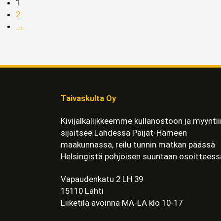
1
2
→
Taivaskulta Oy
Kivijalkaliikkeemme kullanostoon ja myyntii
sijaitsee Lahdessa Päijät-Hämeen
maakunnassa, reilu tunnin matkan päässä
Helsingistä pohjoisen suuntaan osoitteess
Vapaudenkatu 2 LH 39
15110 Lahti
Liiketila avoinna MA-LA klo 10-17