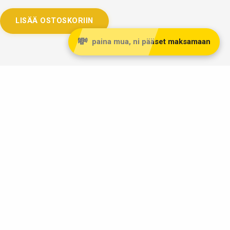
LISÄÄ OSTOSKORIIN
💸
paina mua, ni pääset maksamaan
Taivaskulta Oy
Kivijalkaliikkeemme kullanostoon ja myyntiin sijaitsee
Lahdessa Päijät-Hämeen maakunnassa, reilu tunnin matkan
päässä Helsingistä pohjoisen suuntaan osoitteessa:
Vapaudenkatu 2 LH 39
15110 Lahti
Liiketila avoinna MA-LA klo 10-17