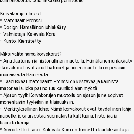
kunnianosoitus tälle rikkaalle perinteelle.
Korvakorujen tiedot:
* Materiaali: Pronssi
* Design: Hämäläinen juhlakääty
* Valmistaja: Kalevala Koru
* Kunto: Kierrätetty
Miksi valita nämä korvakorut?
* Ainutlaatuinen ja historiallinen muotoilu: Hämäläinen juhlakääty
-korvakorut ovat ainutlaatuiset ja niiden muotoilu on peräisin
muinaisesta Hämeestä.
* Laadukkaat materiaalit: Pronssi on kestävää ja kaunista
materiaalia, joka patinoituu kauniisti ajan myötä.
* Ajaton tyyli: Korvakorujen muotoilu on ajaton ja ne sopivat
monenlaisiin tyyleihin ja tilaisuuksiin.
* Merkityksellinen lahja: Nämä korvakorut ovat täydellinen lahja
naiselle, joka arvostaa suomalaista kulttuuria, historiaa ja
kauniita koruja.
* Arvostettu brändi: Kalevala Koru on tunnettu laadukkaista ja