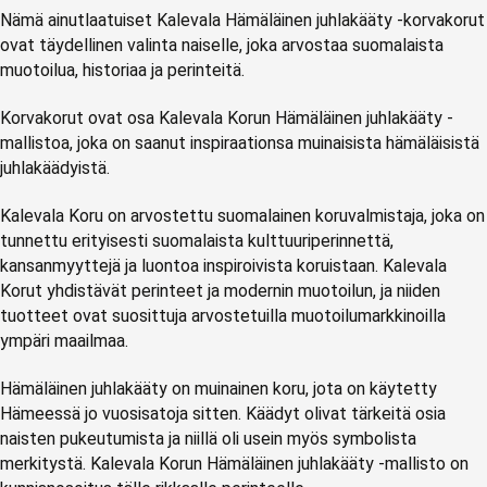
Nämä ainutlaatuiset Kalevala Hämäläinen juhlakääty -korvakorut
ovat täydellinen valinta naiselle, joka arvostaa suomalaista
muotoilua, historiaa ja perinteitä.
Korvakorut ovat osa Kalevala Korun Hämäläinen juhlakääty -
mallistoa, joka on saanut inspiraationsa muinaisista hämäläisistä
juhlakäädyistä.
Kalevala Koru on arvostettu suomalainen koruvalmistaja, joka on
tunnettu erityisesti suomalaista kulttuuriperinnettä,
kansanmyyttejä ja luontoa inspiroivista koruistaan. Kalevala
Korut yhdistävät perinteet ja modernin muotoilun, ja niiden
tuotteet ovat suosittuja arvostetuilla muotoilumarkkinoilla
ympäri maailmaa.
Hämäläinen juhlakääty on muinainen koru, jota on käytetty
Hämeessä jo vuosisatoja sitten. Käädyt olivat tärkeitä osia
naisten pukeutumista ja niillä oli usein myös symbolista
merkitystä. Kalevala Korun Hämäläinen juhlakääty -mallisto on