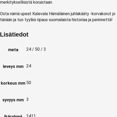
merkityksellisistä koruistaan.
Osta nämä upeat Kalevala Hämäläinen juhlakääty -korvakorut jo
tänään ja tuo tyyliisi ripaus suomalaista historiaa ja perinnettä!
Lisätiedot
24 / 50 / 3
meta
24
leveys mm
50
korkeus mm
3
syvyys mm
2411
Ikäryhmä