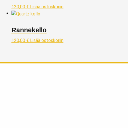
120,00
€
Lisää ostoskoriin
Rannekello
120,00
€
Lisää ostoskoriin
Taivaskulta Oy
Kivijalkaliikkeemme kullanostoon ja myyntiin sijaitsee Lahdessa
Päijät-Hämeen maakunnassa, reilu tunnin matkan päässä
Helsingistä pohjoisen suuntaan osoitteessa:
Vapaudenkatu 2 LH 39