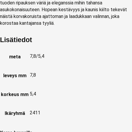
tuoden ripauksen väriä ja eleganssia mihin tahansa
asukokonaisuuteen. Hopean kestävyys ja kaunis kiilto tekevät
näistä korvakoruista ajattoman ja laadukkaan valinnan, joka
korostaa kantajansa tyyliä.
Lisätiedot
7,8/5,4
meta
7,8
leveys mm
5,4
korkeus mm
2411
Ikäryhmä