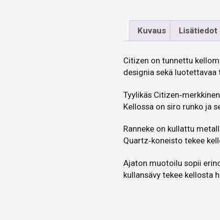
Kuvaus
Lisätiedot
Citizen on tunnettu kellom
designia sekä luotettavaa 
Tyylikäs Citizen‑merkkinen 
Kellossa on siro runko ja s
Ranneke on kullattu metalli
Quartz‑koneisto tekee kell
Ajaton muotoilu sopii erin
kullansävy tekee kellosta h