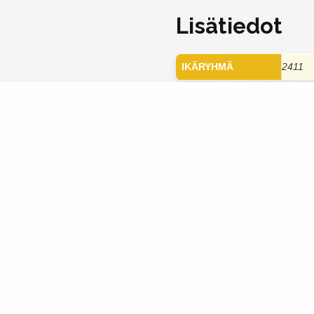
Lisätiedot
IKÄRYHMÄ
2411
Kerro kaverille
Sinulle ehd