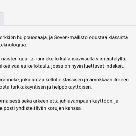
erkkien huippuosaaja, ja Seven-mallisto edustaa klassista
teknologiaa.
naisten quartz‑rannekello kullansävyisellä viimeistelyllä.
elkeä vaalea kellotaulu, jossa on hyvin luettavat indeksit.
ranneke, joka antaa kellolle klassisen ja arvokkaan ilmeen.
osta tarkkakäyntisen ja helppokäyttöisen.
omaisesti sekä arkeen että juhlavampaan käyttöön, ja
elposti yhdisteltävän korujen kanssa.