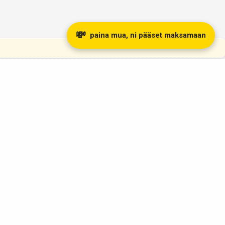
💸
paina mua, ni pääset maksamaan
otamme
Kema Quarts Kello