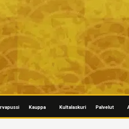
rvapussi
Kauppa
Kultalaskuri
Palvelut