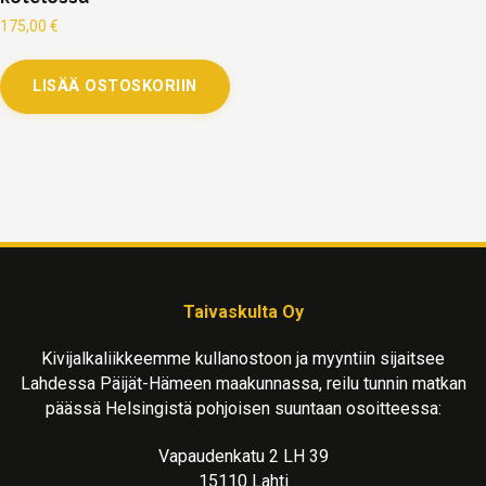
175,00
€
LISÄÄ OSTOSKORIIN
Taivaskulta Oy
Kivijalkaliikkeemme kullanostoon ja myyntiin sijaitsee
Lahdessa Päijät-Hämeen maakunnassa, reilu tunnin matkan
päässä Helsingistä pohjoisen suuntaan osoitteessa:
Vapaudenkatu 2 LH 39
15110 Lahti