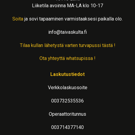
Liiketila avoinna MA-LA klo 10-17
Soita
ja sovi tapaaminen varmistaaksesi paikalla olo.
info@taivaskulta.fi
Tilaa kullan lähetystä varten turvapussi tästä !
Ota yhteyttä whatsupissa !
Laskutustiedot
Verkkolaskuosoite
003732535536
Operaattoritunnus
003714377140