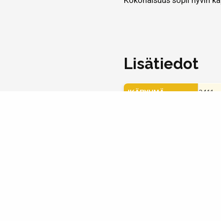
Kokonaisuus sopii hyvin kä
Lisätiedot
IKÄRYHMÄ
2411
Kerro kaverille
Sinulle ehd