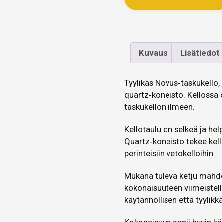
Kuvaus
Lisätiedot
Tyylikäs Novus‑taskukello,
quartz‑koneisto. Kellossa o
taskukellon ilmeen.
Kellotaulu on selkeä ja hel
Quartz‑koneisto tekee kel
perinteisiin vetokelloihin.
Mukana tuleva ketju mahdol
kokonaisuuteen viimeistell
käytännöllisen että tyylikk