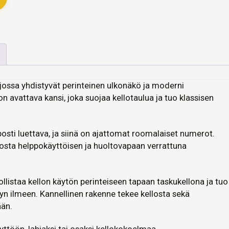
 jossa yhdistyvät perinteinen ulkonäkö ja moderni
n avattava kansi, joka suojaa kellotaulua ja tuo klassisen
posti luettava, ja siinä on ajattomat roomalaiset numerot.
losta helppokäyttöisen ja huoltovapaan verrattuna
listaa kellon käytön perinteiseen tapaan taskukellona ja tuo
yn ilmeen. Kannellinen rakenne tekee kellosta sekä
ään.