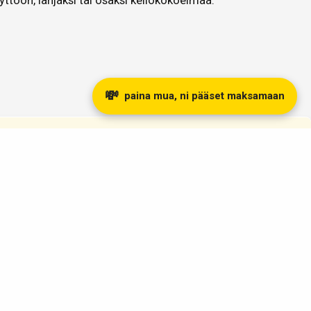
yttöön, lahjaksi tai osaksi kellokokoelmaa.
💸
paina mua, ni pääset maksamaan
otamme