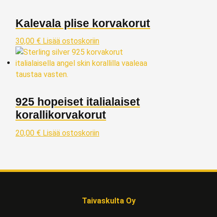
Kalevala plise korvakorut
30,00
€
Lisää ostoskoriin
925 hopeiset italialaiset
korallikorvakorut
20,00
€
Lisää ostoskoriin
Taivaskulta Oy