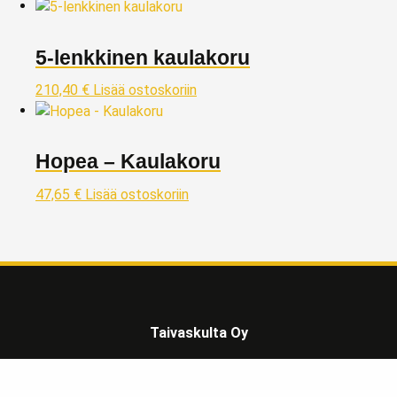
5-lenkkinen kaulakoru
210,40
€
Lisää ostoskoriin
Hopea – Kaulakoru
47,65
€
Lisää ostoskoriin
Taivaskulta Oy
Kivijalkaliikkeemme kullanostoon ja myyntiin sijaitsee Lahdessa
Päijät-Hämeen maakunnassa, reilu tunnin matkan päässä