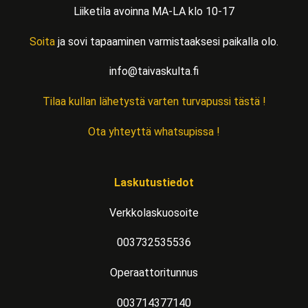
Liiketila avoinna MA-LA klo 10-17
Soita
ja sovi tapaaminen varmistaaksesi paikalla olo.
info@taivaskulta.fi
Tilaa kullan lähetystä varten turvapussi tästä !
Ota yhteyttä whatsupissa !
Laskutustiedot
Verkkolaskuosoite
003732535536
Operaattoritunnus
003714377140