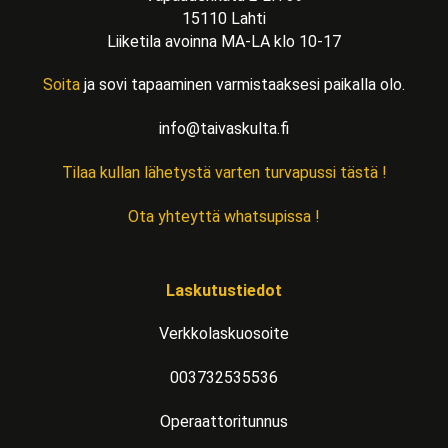
15110 Lahti
Liiketila avoinna MA-LA klo 10-17
Soita
ja sovi tapaaminen varmistaaksesi paikalla olo.
info@taivaskulta.fi
Tilaa kullan lähetystä varten turvapussi tästä !
Ota yhteyttä whatsupissa !
Laskutustiedot
Verkkolaskuosoite
003732535536
Operaattoritunnus