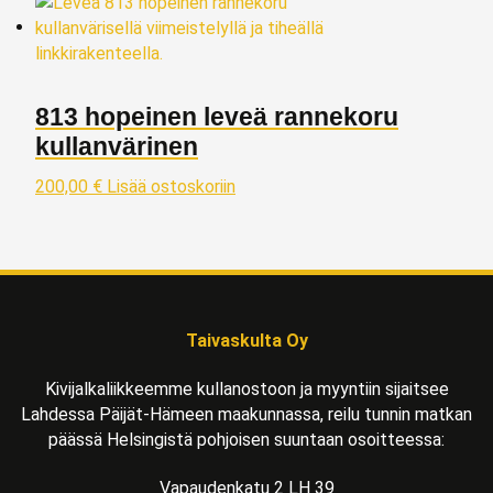
813 hopeinen leveä rannekoru
kullanvärinen
200,00
€
Lisää ostoskoriin
Taivaskulta Oy
Kivijalkaliikkeemme kullanostoon ja myyntiin sijaitsee
Lahdessa Päijät-Hämeen maakunnassa, reilu tunnin matkan
päässä Helsingistä pohjoisen suuntaan osoitteessa:
Vapaudenkatu 2 LH 39