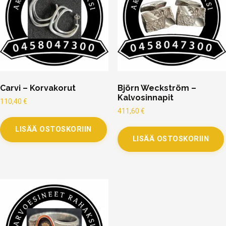
Carvi – Korvakorut
Björn Weckström –
Kalvosinnapit
110,40
€
411,60
€
LISÄÄ OSTOSKORIIN
LISÄÄ OSTOSKORIIN