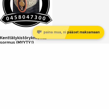
💸
paina mua, ni pääset maksamaan
Kenttätykistörykmentti
sormus (MYYTY !)
66,48
€
Lue lisää