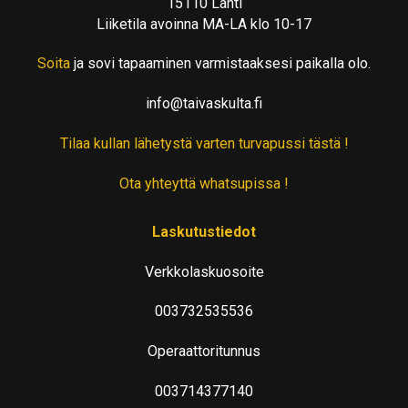
15110 Lahti
Liiketila avoinna MA-LA klo 10-17
Soita
ja sovi tapaaminen varmistaaksesi paikalla olo.
info@taivaskulta.fi
Tilaa kullan lähetystä varten turvapussi tästä !
Ota yhteyttä whatsupissa !
Laskutustiedot
Verkkolaskuosoite
003732535536
Operaattoritunnus
003714377140