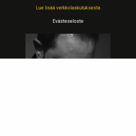
Lue lisää verkkolaskutuksesta
Evästeseloste
Lämpimin terveisin teitä palvelee: Jalometalliasiantuntija Sahanen
LinkedIn