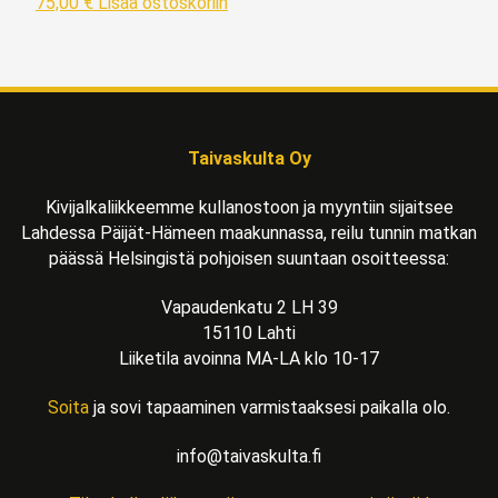
75,00
€
Lisää ostoskoriin
Taivaskulta Oy
Kivijalkaliikkeemme kullanostoon ja myyntiin sijaitsee
Lahdessa Päijät-Hämeen maakunnassa, reilu tunnin matkan
päässä Helsingistä pohjoisen suuntaan osoitteessa:
Vapaudenkatu 2 LH 39
15110 Lahti
Liiketila avoinna MA-LA klo 10-17
Soita
ja sovi tapaaminen varmistaaksesi paikalla olo.
info@taivaskulta.fi