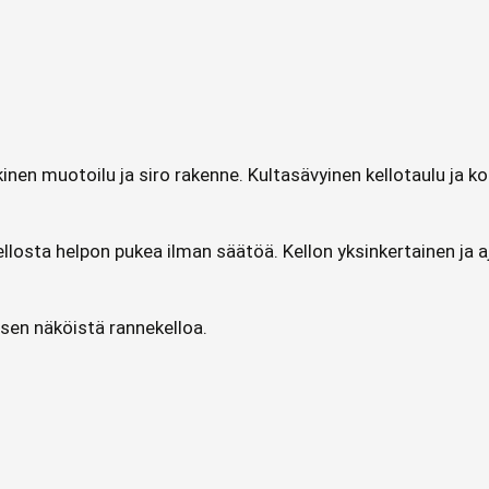
kinen muotoilu ja siro rakenne. Kultasävyinen kellotaulu j
losta helpon pukea ilman säätöä. Kellon yksinkertainen ja aj
teisen näköistä rannekelloa.