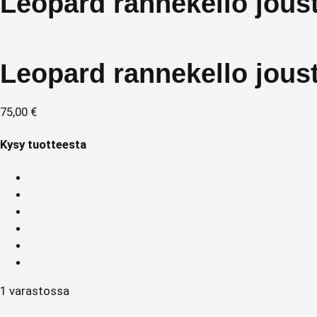
Leopard rannekello joust
Leopard rannekello joust
75,00
€
Kysy tuotteesta
1 varastossa