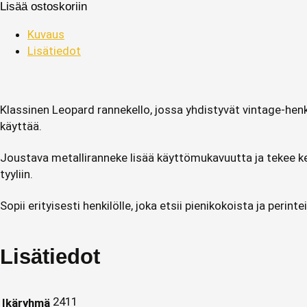
Lisää ostoskoriin
Kuvaus
Lisätiedot
Klassinen Leopard rannekello, jossa yhdistyvät vintage‑hen
käyttää.
Joustava metalliranneke lisää käyttömukavuutta ja tekee kel
tyyliin.
Sopii erityisesti henkilölle, joka etsii pienikokoista ja perin
Lisätiedot
2411
Ikäryhmä