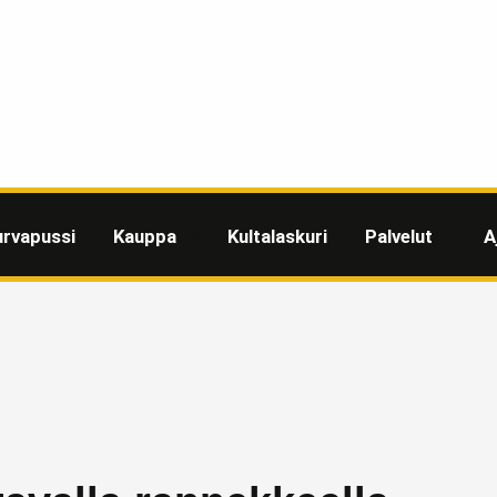
urvapussi
Kauppa
Kultalaskuri
Palvelut
A