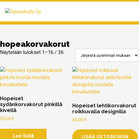
MENU
hopeakorvakorut
Näytetään tulokset 1–16 / 36
Hopeiset
sydänkorvakorut pinkillä
Hopeiset lehtikorvakorut
kivellä
roikkuvalla designilla
50,00
€
60,00
€
Lue lisää
LISÄÄ OSTOSKORIIN