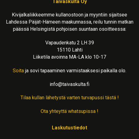
Taivaskulta Oy
Kivijalkaliikkeemme kullanostoon ja myyntiin sijaitsee
Lahdessa Päijät-Hämeen maakunnassa, reilu tunnin matkan
päässä Helsingistä pohjoisen suuntaan osoitteessa:
Vapaudenkatu 2 LH 39
15110 Lahti
Liiketila avoinna MA-LA klo 10-17
Soita
ja sovi tapaaminen varmistaaksesi paikalla olo.
info@taivaskulta.fi
Tilaa kullan lähetystä varten turvapussi tästä !
Ota yhteyttä whatsupissa !
Laskutustiedot