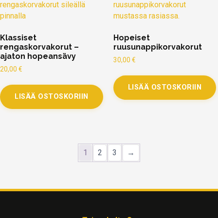
Klassiset
Hopeiset
rengaskorvakorut –
ruusunappikorvakorut
ajaton hopeansävy
30,00
€
20,00
€
LISÄÄ OSTOSKORIIN
LISÄÄ OSTOSKORIIN
1
2
3
→