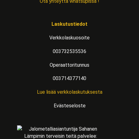
Ota yhteyttä whatsupissa !
Laskutustiedot
Verkkolaskuosoite
003732535536
Operaattoritunnus
003714377140
Lue lisää verkkolaskutuksesta
Evästeseloste
Lämpimin terveisin teitä palvelee: