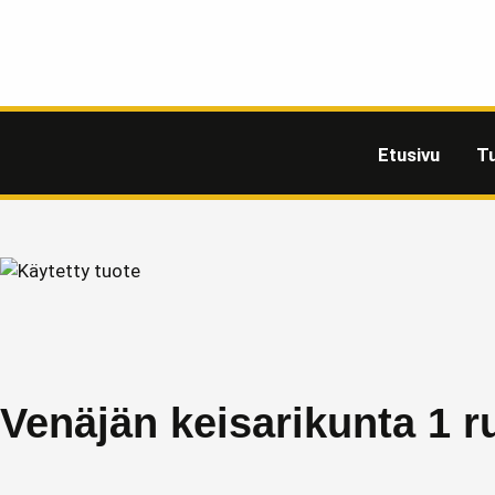
Etusivu
T
Venäjän keisarikunta 1 r