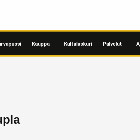
urvapussi
Kauppa
Kultalaskuri
Palvelut
A
upla