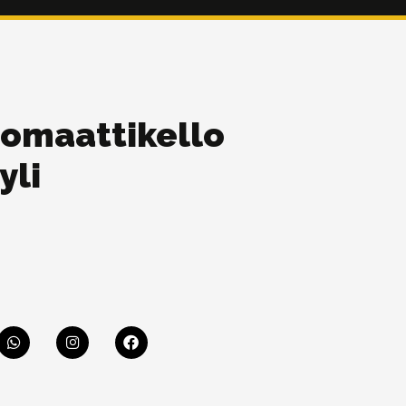
tomaattikello
yli