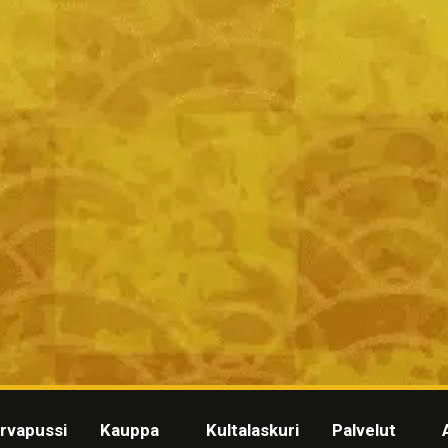
rvapussi
Kauppa
Kultalaskuri
Palvelut