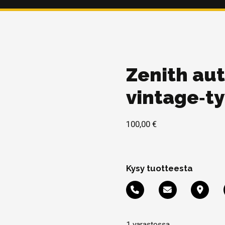
Zenith au
vintage‑ty
100,00
€
Kysy tuotteesta
1 varastossa