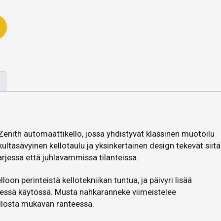
Zenith automaattikello, jossa yhdistyvät klassinen muotoilu
kultasävyinen kellotaulu ja yksinkertainen design tekevät siitä
arjessa että juhlavammissa tilanteissa.
oon perinteistä kellotekniikan tuntua, ja päivyri lisää
isessä käytössä. Musta nahkaranneke viimeistelee
llosta mukavan ranteessa.