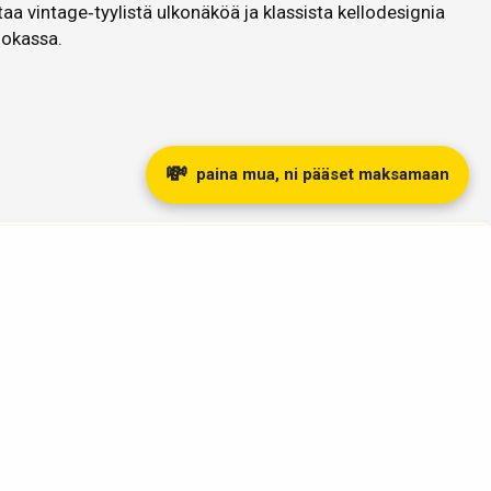
staa vintage‑tyylistä ulkonäköä ja klassista kellodesignia
uokassa.
💸
paina mua, ni pääset maksamaan