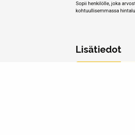
Sopii henkilölle, joka arvo
kohtuullisemmassa hintal
Lisätiedot
IKÄRYHMÄ
2411
Kerro kaverille