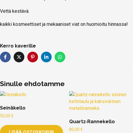
Vettä kestävä.
kaikki kosmeettiset ja mekaaniset viat on huomioitu hinnassa!
Kerro kaverille
Sinulle ehdotamme
Seinäkello
50,00
€
Quartz‑Rannekello
80,00
€
LISÄÄ OSTOSKORIIN