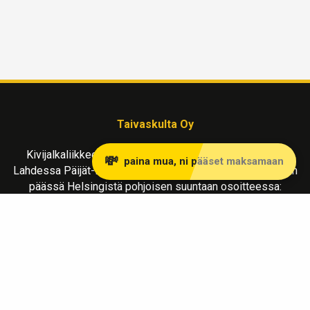
Taivaskulta Oy
Kivijalkaliikkeemme kullanostoon ja myyntiin sijaitsee
💸
paina mua, ni pääset maksamaan
Lahdessa Päijät-Hämeen maakunnassa, reilu tunnin matkan
päässä Helsingistä pohjoisen suuntaan osoitteessa:
Vapaudenkatu 2 LH 39
15110 Lahti
Liiketila avoinna MA-LA klo 10-17
Soita
ja sovi tapaaminen varmistaaksesi paikalla olo.
info@taivaskulta.fi