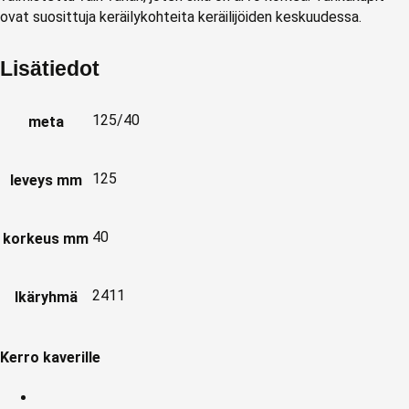
ovat suosittuja keräilykohteita keräilijöiden keskuudessa.
Lisätiedot
125/40
meta
125
leveys mm
40
korkeus mm
2411
Ikäryhmä
Kerro kaverille