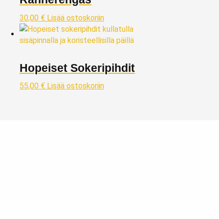
30,00
€
Lisää ostoskoriin
Hopeiset Sokeripihdit
55,00
€
Lisää ostoskoriin
Taivaskulta Oy
Kivijalkaliikkeemme kullanostoon ja myyntiin sijaitsee Lahdessa
Päijät-Hämeen maakunnassa, reilu tunnin matkan päässä
Helsingistä pohjoisen suuntaan osoitteessa: