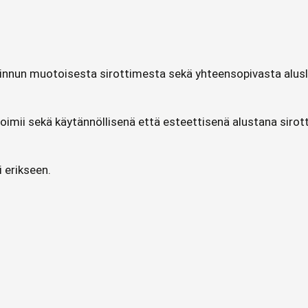
a linnun muotoisesta sirottimesta sekä yhteensopivasta alusl
imii sekä käytännöllisenä että esteettisenä alustana sirotti
 erikseen.