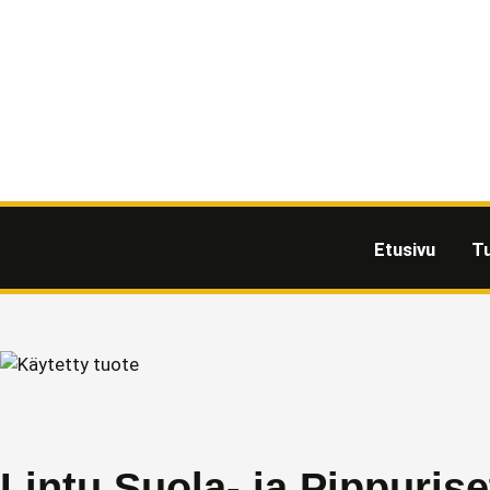
Etusivu
T
Lintu Suola- ja Pippurise