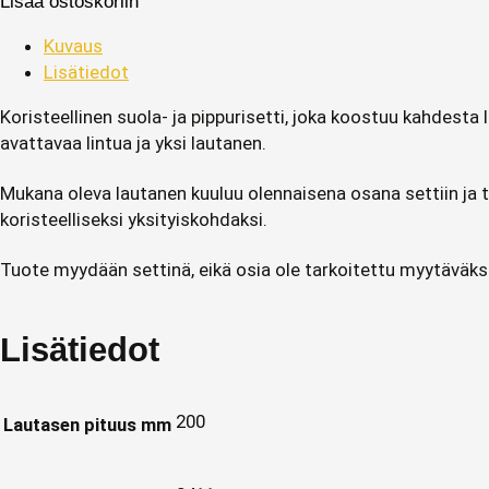
Lisää ostoskoriin
Kuvaus
Lisätiedot
Koristeellinen suola- ja pippurisetti, joka koostuu kahdest
avattavaa lintua ja yksi lautanen.
Mukana oleva lautanen kuuluu olennaisena osana settiin ja to
koristeelliseksi yksityiskohdaksi.
Tuote myydään settinä, eikä osia ole tarkoitettu myytäväksi
Lisätiedot
200
Lautasen pituus mm