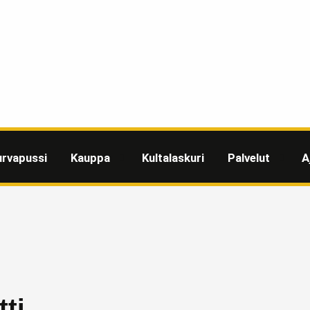
urvapussi
Kauppa
Kultalaskuri
Palvelut
A
tti