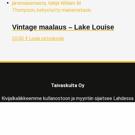
Vintage maalaus – Lake Louise
20,00
€
Lisää ostoskoriin
Taivaskulta Oy
Kivijalkaliikkeemme kullanostoon ja myyntiin sijaitsee Lahdessa
Päijät-Hämeen maakunnassa, reilu tunnin matkan päässä
Helsingistä pohjoisen suuntaan osoitteessa:
Vapaudenkatu 2 LH 39
15110 Lahti