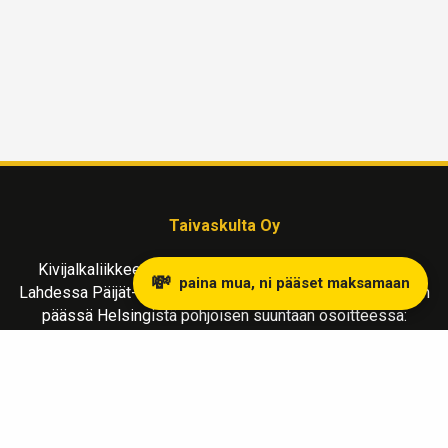
Taivaskulta Oy
Kivijalkaliikkeemme kullanostoon ja myyntiin sijaitsee
💸
paina mua, ni pääset maksamaan
Lahdessa Päijät-Hämeen maakunnassa, reilu tunnin matkan
päässä Helsingistä pohjoisen suuntaan osoitteessa:
Vapaudenkatu 2 LH 39
15110 Lahti
Liiketila avoinna MA-LA klo 10-17