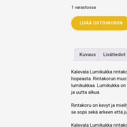
1 varastossa
LISÄÄ OSTOSKORIIN
Kuvaus
Lisätiedot
Kalevala Lumikukka rintako
hopeasta. Rintakorun muoto
lumikukkaa. Lumikukka on 
ja uutta alkua.
Rintakoru on kevyt ja miell
se sopii sekä arkeen että j
Kalevala Lumikukka rintak