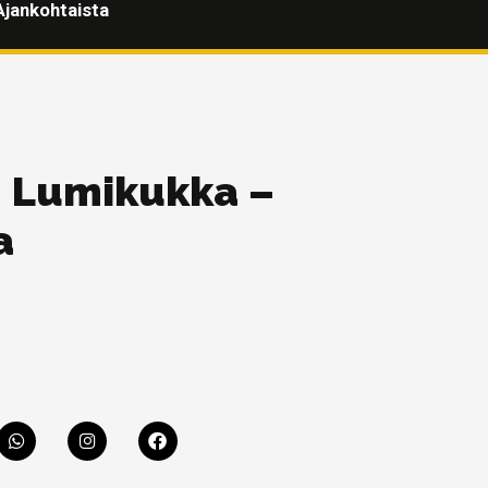
Ajankohtaista
– Lumikukka –
a