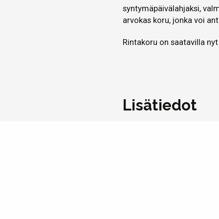
syntymäpäivälahjaksi, valmi
arvokas koru, jonka voi ant
Rintakoru on saatavilla n
Lisätiedot
IKÄRYHMÄ
2411
PITUUS MM
95
Kerro kaverille