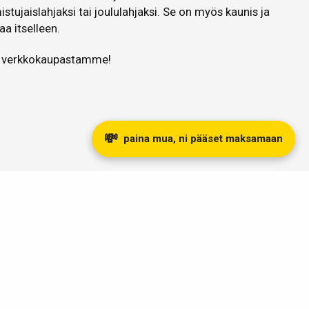
stujaislahjaksi tai joululahjaksi. Se on myös kaunis ja
aa itselleen.
yt verkkokaupastamme!
💸
paina mua, ni pääset maksamaan