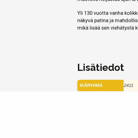
Yli 130 vuotta vanha koli
näkyvä patina ja mahdollise
mikä lisää sen viehätystä k
Lisätiedot
IKÄRYHMÄ
2411
Kerro kaverille