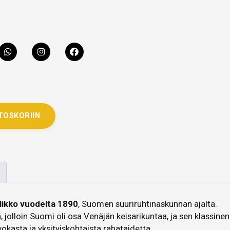
TOSKORIIN
likko vuodelta 1890
, Suomen suuriruhtinaskunnan ajalta.
 jolloin Suomi oli osa Venäjän keisarikuntaa, ja sen klassinen
okasta ja yksityiskohtaista rahataidetta.