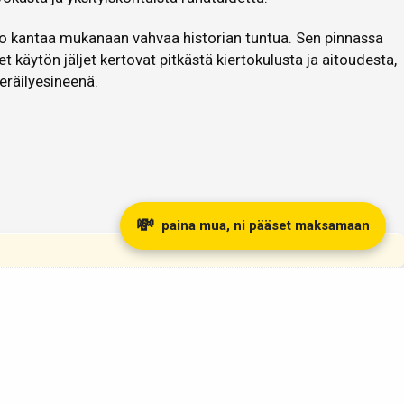
kko kantaa mukanaan vahvaa historian tuntua. Sen pinnassa
t käytön jäljet kertovat pitkästä kiertokulusta ja aitoudesta,
eräilyesineenä.
💸
paina mua, ni pääset maksamaan