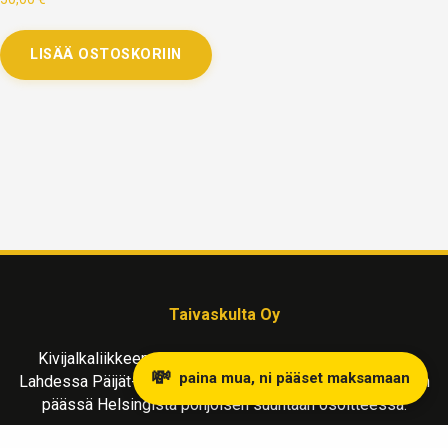
LISÄÄ OSTOSKORIIN
Taivaskulta Oy
Kivijalkaliikkeemme kullanostoon ja myyntiin sijaitsee
💸
paina mua, ni pääset maksamaan
Lahdessa Päijät-Hämeen maakunnassa, reilu tunnin matkan
päässä Helsingistä pohjoisen suuntaan osoitteessa:
Vapaudenkatu 2 LH 39