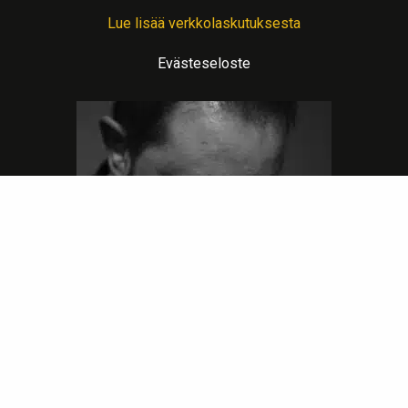
Lue lisää verkkolaskutuksesta
Evästeseloste
Lämpimin terveisin teitä palvelee: Jalometalliasiantuntija Sahanen
LinkedIn