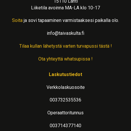
15110 Lahti
Liiketila avoinna MA-LA klo 10-17
Soita
ja sovi tapaaminen varmistaaksesi paikalla olo.
info@taivaskulta.fi
Tilaa kullan lähetystä varten turvapussi tästä !
Ota yhteyttä whatsupissa !
Laskutustiedot
Verkkolaskuosoite
003732535536
Operaattoritunnus
003714377140