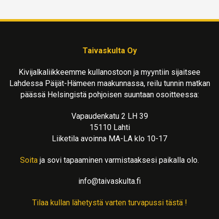
Taivaskulta Oy
Kivijalkaliikkeemme kullanostoon ja myyntiin sijaitsee
Lahdessa Päijät-Hämeen maakunnassa, reilu tunnin matkan
päässä Helsingistä pohjoisen suuntaan osoitteessa:
Vapaudenkatu 2 LH 39
15110 Lahti
Liiketila avoinna MA-LA klo 10-17
Soita
ja sovi tapaaminen varmistaaksesi paikalla olo.
info@taivaskulta.fi
Tilaa kullan lähetystä varten turvapussi tästä !