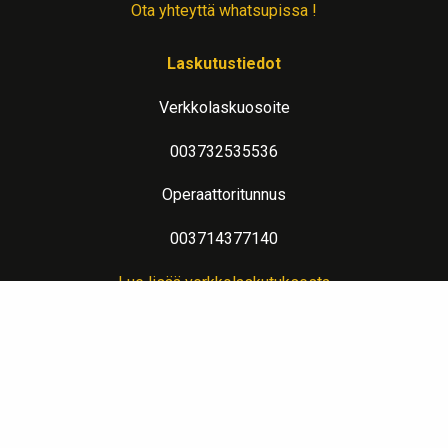
Ota yhteyttä whatsupissa !
Laskutustiedot
Verkkolaskuosoite
003732535536
Operaattoritunnus
003714377140
Lue lisää verkkolaskutuksesta
Evästeseloste
Lämpimin terveisin teitä palvelee: Jalometalliasiantuntija Sahanen
LinkedIn