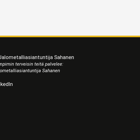
pimin terveisin teitä palvelee:
ometalliasiantuntija Sahanen
nkedIn