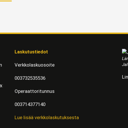
Laskutustiedot
Läm
Jal
n
Verkkolaskuosoite
Li
003732535536
a:
Operaattoritunnus
003714377140
Lue lisää verkkolaskutuksesta