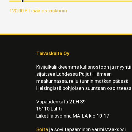
120,00
€
Lisää ostoskoriin
Taivaskulta Oy
Kivijalkaliikkeemme kullanostoon ja myyntii
sijaitsee Lahdessa Päijät-Hämeen
maakunnassa, reilu tunnin matkan päässä
Helsingistä pohjoisen suuntaan osoitteess
Vapaudenkatu 2 LH 39
15110 Lahti
Liiketila avoinna MA-LA klo 10-17
Soita
ja sovi tapaaminen varmistaaksesi