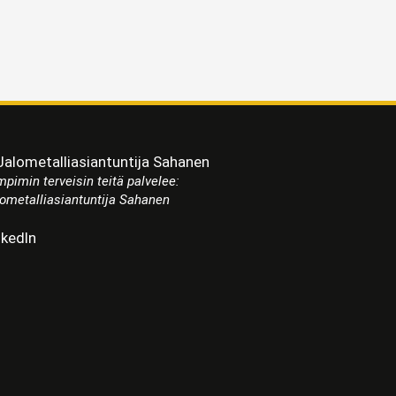
pimin terveisin teitä palvelee:
ometalliasiantuntija Sahanen
nkedIn