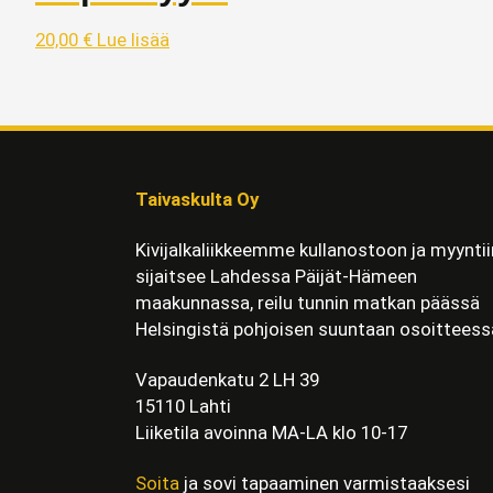
20,00
€
Lue lisää
Taivaskulta Oy
Kivijalkaliikkeemme kullanostoon ja myyntii
sijaitsee Lahdessa Päijät-Hämeen
maakunnassa, reilu tunnin matkan päässä
Helsingistä pohjoisen suuntaan osoitteess
Vapaudenkatu 2 LH 39
15110 Lahti
Liiketila avoinna MA-LA klo 10-17
Soita
ja sovi tapaaminen varmistaaksesi