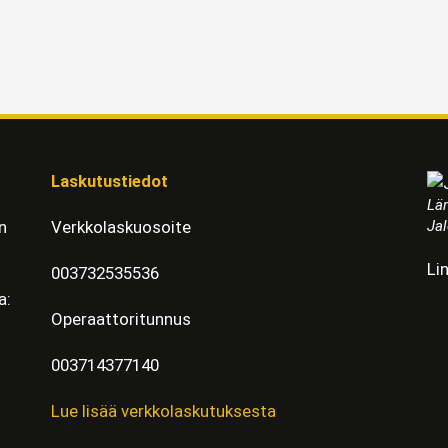
Laskutustiedot
Läm
Jal
n
Verkkolaskuosoite
Li
003732535536
a:
Operaattoritunnus
003714377140
Lue lisää verkkolaskutuksesta