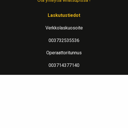
Ota yhteyttä whatsupissa !
Laskutustiedot
Verkkolaskuosoite
003732535536
Operaattoritunnus
003714377140
Lue lisää verkkolaskutuksesta
Evästeseloste
Lämpimin terveisin teitä palvelee: Jalometalliasiantuntija Sahanen
LinkedIn