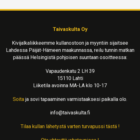
Taivaskulta Oy
Kivijalkaliikkeemme kullanostoon ja myyntiin sijaitsee
Lahdessa Päijät-Hämeen maakunnassa, reilu tunnin matkan
päässä Helsingistä pohjoisen suuntaan osoitteessa:
Vapaudenkatu 2 LH 39
15110 Lahti
Liiketila avoinna MA-LA klo 10-17
Soita
ja sovi tapaaminen varmistaaksesi paikalla olo.
info@taivaskulta.fi
Tilaa kullan lähetystä varten turvapussi tästä !