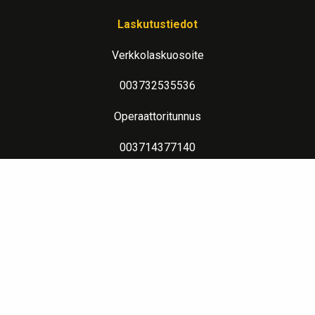
Laskutustiedot
Verkkolaskuosoite
003732535536
Operaattoritunnus
003714377140
Lue lisää verkkolaskutuksesta
Evästeseloste
Lämpimin terveisin teitä palvelee: Jalometalliasiantuntija Sahanen
LinkedIn