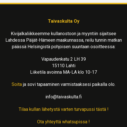
Taivaskulta Oy
Kivijalkaliikkeemme kullanostoon ja myyntiin sijaitsee
Lahdessa Päijät-Hämeen maakunnassa, reilu tunnin matkan
päässä Helsingistä pohjoisen suuntaan osoitteessa:
Vapaudenkatu 2 LH 39
15110 Lahti
Liiketila avoinna MA-LA klo 10-17
Soita
ja sovi tapaaminen varmistaaksesi paikalla olo.
info@taivaskulta.fi
Tilaa kullan lähetystä varten turvapussi tästä !
Ota yhteyttä whatsupissa !