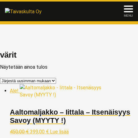
MENU
värit
Näytetään ainoa tulos
Ale!
Aaltomaljakko – Iittala – Itsenäisyys
Savoy (MYYTY !)
450,00
€
399,00
€
Lue lisää