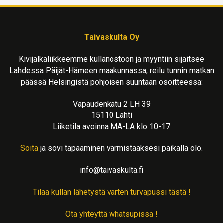
Taivaskulta Oy
Kivijalkaliikkeemme kullanostoon ja myyntiin sijaitsee
Lahdessa Päijät-Hämeen maakunnassa, reilu tunnin matkan
päässä Helsingistä pohjoisen suuntaan osoitteessa:
Vapaudenkatu 2 LH 39
15110 Lahti
Liiketila avoinna MA-LA klo 10-17
Soita
ja sovi tapaaminen varmistaaksesi paikalla olo.
info@taivaskulta.fi
Tilaa kullan lähetystä varten turvapussi tästä !
Ota yhteyttä whatsupissa !