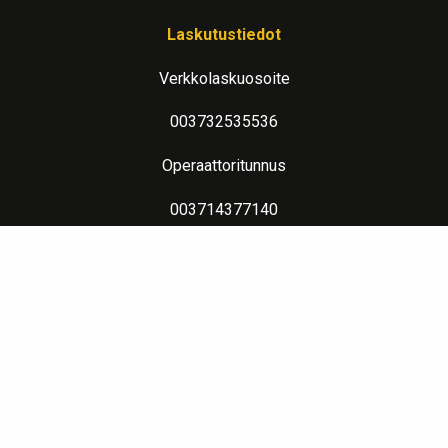
Laskutustiedot
Verkkolaskuosoite
003732535536
Operaattoritunnus
003714377140
Lue lisää verkkolaskutuksesta
Evästeseloste
Lämpimin terveisin teitä palvelee: Jalometalliasiantuntija Sahanen
LinkedIn