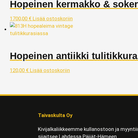
Hopeinen kermakko & sokeri
1700,00
€
Lisää ostoskoriin
Hopeinen antiikki tulitikkura
120,00
€
Lisää ostoskoriin
Taivaskulta Oy
Kivijalkaliikkeemme kullanostoon ja myyntii
sijaitsee Lahdessa Päijät-Hämeen