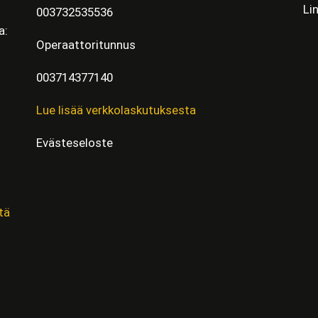
Li
003732535536
a:
Operaattoritunnus
003714377140
Lue lisää verkkolaskutuksesta
Evästeseloste
tä