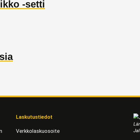
kko -setti
sia
Laskutustiedot
Läm
Jal
n
Verkkolaskuosoite