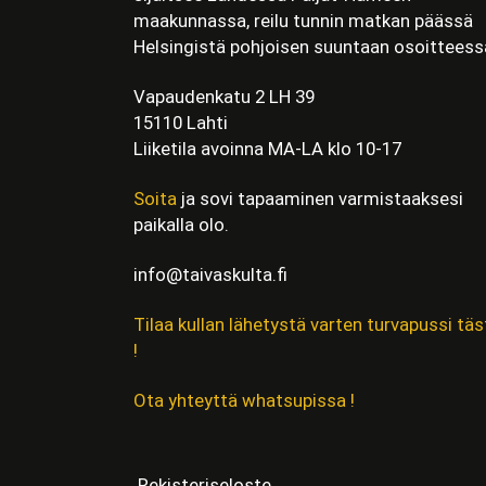
maakunnassa, reilu tunnin matkan päässä
Helsingistä pohjoisen suuntaan osoitteess
Vapaudenkatu 2 LH 39
15110 Lahti
Liiketila avoinna MA-LA klo 10-17
Soita
ja sovi tapaaminen varmistaaksesi
paikalla olo.
info@taivaskulta.fi
Tilaa kullan lähetystä varten turvapussi täs
!
Ota yhteyttä whatsupissa !
Rekisteriseloste