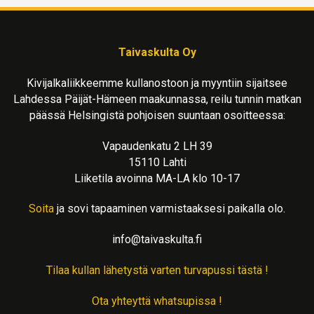
Taivaskulta Oy
Kivijalkaliikkeemme kullanostoon ja myyntiin sijaitsee
Lahdessa Päijät-Hämeen maakunnassa, reilu tunnin matkan
päässä Helsingistä pohjoisen suuntaan osoitteessa:
Vapaudenkatu 2 LH 39
15110 Lahti
Liiketila avoinna MA-LA klo 10-17
Soita
ja sovi tapaaminen varmistaaksesi paikalla olo.
info@taivaskulta.fi
Tilaa kullan lähetystä varten turvapussi tästä !
Ota yhteyttä whatsupissa !