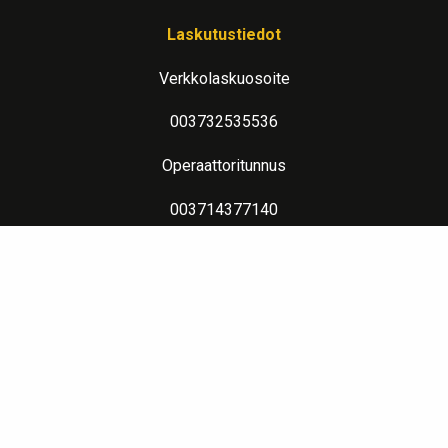
Laskutustiedot
Verkkolaskuosoite
003732535536
Operaattoritunnus
003714377140
Lue lisää verkkolaskutuksesta
Evästeseloste
Lämpimin terveisin teitä palvelee: Jalometalliasiantuntija Sahanen
LinkedIn