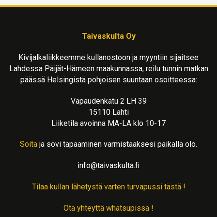
Taivaskulta Oy
Kivijalkaliikkeemme kullanostoon ja myyntiin sijaitsee
Lahdessa Päijät-Hämeen maakunnassa, reilu tunnin matkan
päässä Helsingistä pohjoisen suuntaan osoitteessa:
Vapaudenkatu 2 LH 39
15110 Lahti
Liiketila avoinna MA-LA klo 10-17
Soita
ja sovi tapaaminen varmistaaksesi paikalla olo.
info@taivaskulta.fi
Tilaa kullan lähetystä varten turvapussi tästä !
Ota yhteyttä whatsupissa !