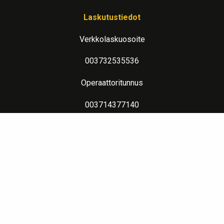
Laskutustiedot
Verkkolaskuosoite
003732535536
Operaattoritunnus
003714377140
Lue lisää verkkolaskutuksesta
Evästeseloste
Lämpimin terveisin teitä palvelee: Jalometalliasiantuntija Sahanen
LinkedIn