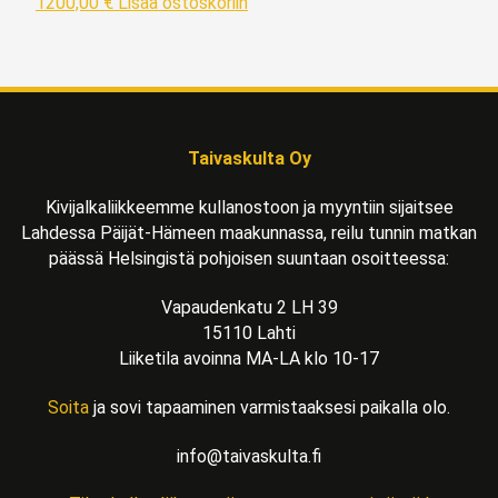
1200,00
€
Lisää ostoskoriin
Taivaskulta Oy
Kivijalkaliikkeemme kullanostoon ja myyntiin sijaitsee
Lahdessa Päijät-Hämeen maakunnassa, reilu tunnin matkan
päässä Helsingistä pohjoisen suuntaan osoitteessa:
Vapaudenkatu 2 LH 39
15110 Lahti
Liiketila avoinna MA-LA klo 10-17
Soita
ja sovi tapaaminen varmistaaksesi paikalla olo.
info@taivaskulta.fi