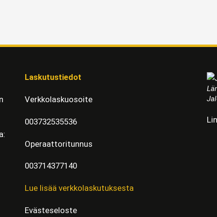
Laskutustiedot
Läm
Jal
n
Verkkolaskuosoite
Li
003732535536
a:
Operaattoritunnus
003714377140
Lue lisää verkkolaskutuksesta
Evästeseloste