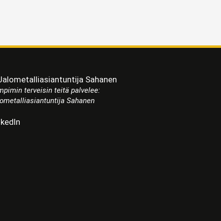
pimin terveisin teitä palvelee:
ometalliasiantuntija Sahanen
nkedIn