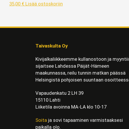
35,00
€
Lisää ostoskoriin
Taivaskulta Oy
Kivijalkaliikkeemme kullanostoon ja myyntii
sijaitsee Lahdessa Päijät-Hämeen
maakunnassa, reilu tunnin matkan päässä
Helsingistä pohjoisen suuntaan osoitteess
Vapaudenkatu 2 LH 39
15110 Lahti
Liiketila avoinna MA-LA klo 10-17
Soita
ja sovi tapaaminen varmistaaksesi
paikalla olo.