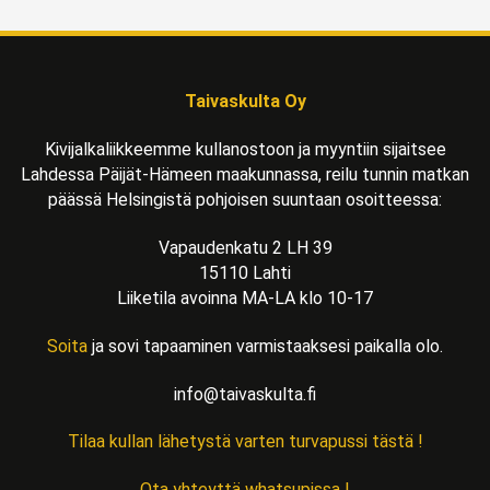
Taivaskulta Oy
Kivijalkaliikkeemme kullanostoon ja myyntiin sijaitsee
Lahdessa Päijät-Hämeen maakunnassa, reilu tunnin matkan
päässä Helsingistä pohjoisen suuntaan osoitteessa:
Vapaudenkatu 2 LH 39
15110 Lahti
Liiketila avoinna MA-LA klo 10-17
Soita
ja sovi tapaaminen varmistaaksesi paikalla olo.
info@taivaskulta.fi
Tilaa kullan lähetystä varten turvapussi tästä !
Ota yhteyttä whatsupissa !