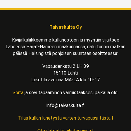
Taivaskulta Oy
Kivijalkaliikkeemme kullanostoon ja myyntiin sijaitsee
Lahdessa Päijät-Hämeen maakunnassa, reilu tunnin matkan
päässä Helsingistä pohjoisen suuntaan osoitteessa:
Vapaudenkatu 2 LH 39
15110 Lahti
Liiketila avoinna MA-LA klo 10-17
Soita
ja sovi tapaaminen varmistaaksesi paikalla olo.
info@taivaskulta.fi
Tilaa kullan lähetystä varten turvapussi tästä !
Ota yhteyttä whatsupissa !