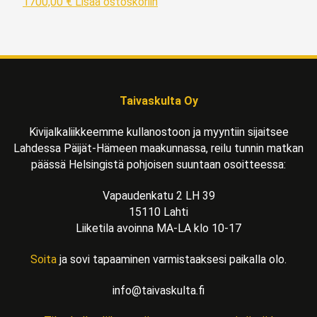
1700,00
€
Lisää ostoskoriin
Taivaskulta Oy
Kivijalkaliikkeemme kullanostoon ja myyntiin sijaitsee
Lahdessa Päijät-Hämeen maakunnassa, reilu tunnin matkan
päässä Helsingistä pohjoisen suuntaan osoitteessa:
Vapaudenkatu 2 LH 39
15110 Lahti
Liiketila avoinna MA-LA klo 10-17
Soita
ja sovi tapaaminen varmistaaksesi paikalla olo.
info@taivaskulta.fi