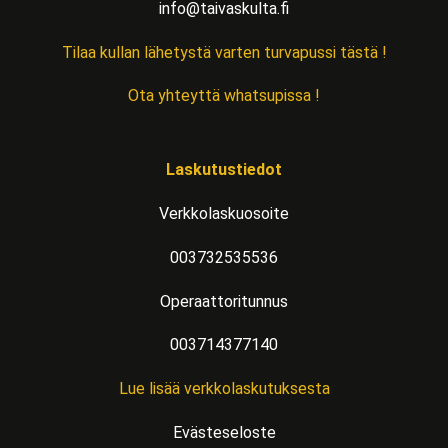
info@taivaskulta.fi
Tilaa kullan lähetystä varten turvapussi tästä !
Ota yhteyttä whatsupissa !
Laskutustiedot
Verkkolaskuosoite
003732535536
Operaattoritunnus
003714377140
Lue lisää verkkolaskutuksesta
Evästeseloste