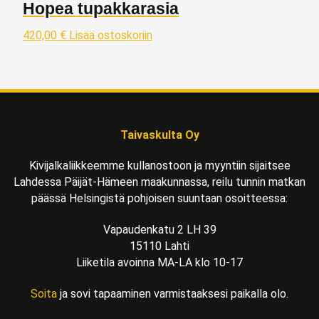
Hopea tupakkarasia
420,00
€
Lisää ostoskoriin
Taivaskulta Oy
Kivijalkaliikkeemme kullanostoon ja myyntiin sijaitsee
Lahdessa Päijät-Hämeen maakunnassa, reilu tunnin matkan
päässä Helsingistä pohjoisen suuntaan osoitteessa:
Vapaudenkatu 2 LH 39
15110 Lahti
Liiketila avoinna MA-LA klo 10-17
Soita
ja sovi tapaaminen varmistaaksesi paikalla olo.