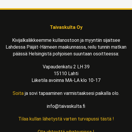
Taivaskulta Oy
Kivijalkaliikkeemme kullanostoon ja myyntiin sijaitsee
Lahdessa Päijät-Hämeen maakunnassa, reilu tunnin matkan
päässä Helsingistä pohjoisen suuntaan osoitteessa:
Vapaudenkatu 2 LH 39
15110 Lahti
Liiketila avoinna MA-LA klo 10-17
Soita
ja sovi tapaaminen varmistaaksesi paikalla olo.
info@taivaskulta.fi
Tilaa kullan lähetystä varten turvapussi tästä !
Ota yhteyttä whatsupissa !