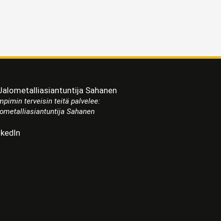
pimin terveisin teitä palvelee:
ometalliasiantuntija Sahanen
nkedIn