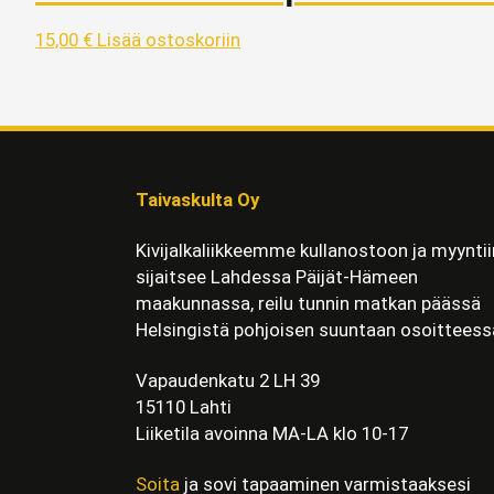
15,00
€
Lisää ostoskoriin
Taivaskulta Oy
Kivijalkaliikkeemme kullanostoon ja myyntii
sijaitsee Lahdessa Päijät-Hämeen
maakunnassa, reilu tunnin matkan päässä
Helsingistä pohjoisen suuntaan osoitteess
Vapaudenkatu 2 LH 39
15110 Lahti
Liiketila avoinna MA-LA klo 10-17
Soita
ja sovi tapaaminen varmistaaksesi