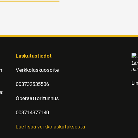
Laskutustiedot
Läm
Jal
n
Verkkolaskuosoite
Li
003732535536
a:
Operaattoritunnus
003714377140
Lue lisää verkkolaskutuksesta