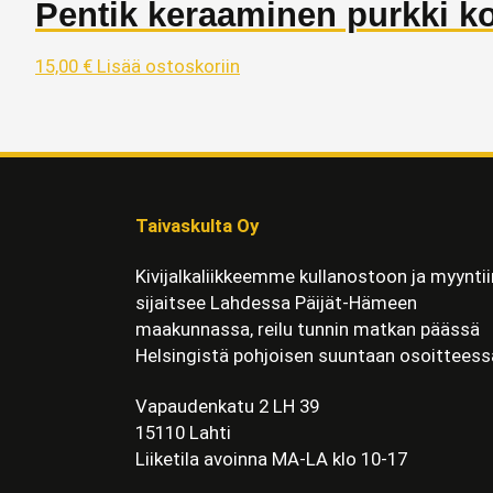
Pentik keraaminen purkki ko
15,00
€
Lisää ostoskoriin
Taivaskulta Oy
Kivijalkaliikkeemme kullanostoon ja myyntii
sijaitsee Lahdessa Päijät-Hämeen
maakunnassa, reilu tunnin matkan päässä
Helsingistä pohjoisen suuntaan osoitteess
Vapaudenkatu 2 LH 39
15110 Lahti
Liiketila avoinna MA-LA klo 10-17