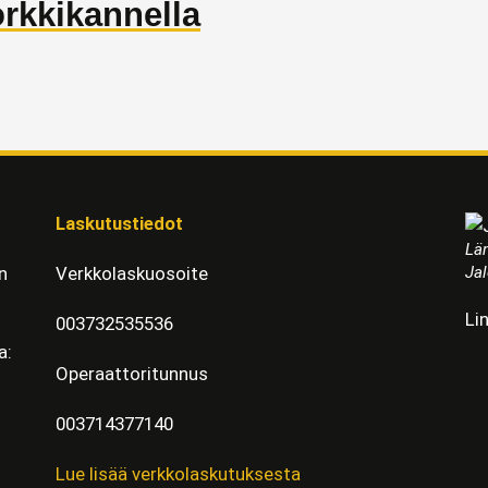
rkkikannella
Laskutustiedot
Läm
Jal
n
Verkkolaskuosoite
Li
003732535536
a:
Operaattoritunnus
003714377140
Lue lisää verkkolaskutuksesta