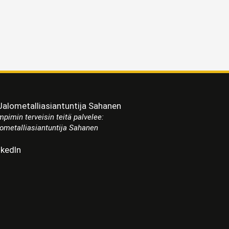
pimin terveisin teitä palvelee:
ometalliasiantuntija Sahanen
nkedIn