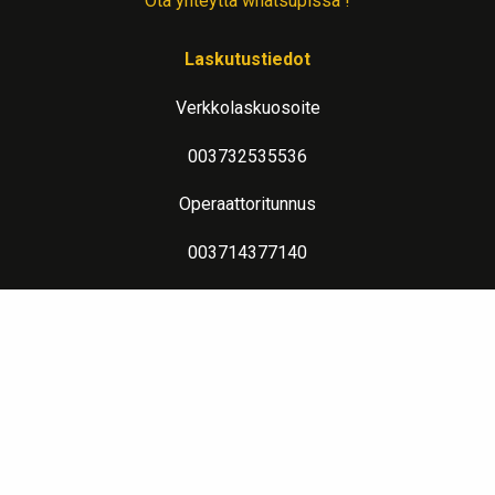
Ota yhteyttä whatsupissa !
Laskutustiedot
Verkkolaskuosoite
003732535536
Operaattoritunnus
003714377140
Lue lisää verkkolaskutuksesta
Evästeseloste
Lämpimin terveisin teitä palvelee: Jalometalliasiantuntija Sahanen
LinkedIn