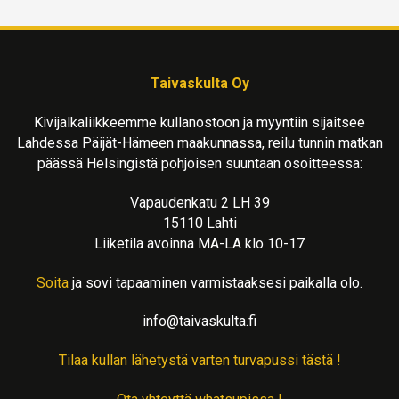
Taivaskulta Oy
Kivijalkaliikkeemme kullanostoon ja myyntiin sijaitsee
Lahdessa Päijät-Hämeen maakunnassa, reilu tunnin matkan
päässä Helsingistä pohjoisen suuntaan osoitteessa:
Vapaudenkatu 2 LH 39
15110 Lahti
Liiketila avoinna MA-LA klo 10-17
Soita
ja sovi tapaaminen varmistaaksesi paikalla olo.
info@taivaskulta.fi
Tilaa kullan lähetystä varten turvapussi tästä !